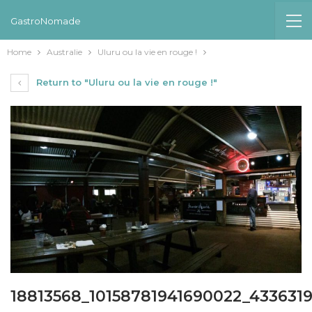
GastroNomade
Home
Australie
Uluru ou la vie en rouge !
Return to "Uluru ou la vie en rouge !"
18813568_10158781941690022_433631