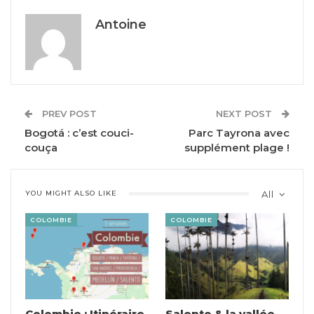
Antoine
PREV POST
NEXT POST
Bogotá : c’est couci-
Parc Tayrona avec
couça
supplément plage !
YOU MIGHT ALSO LIKE
All
COLOMBIE
COLOMBIE
Colombie : Itinéraire
Salento & la vallée