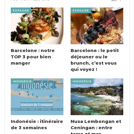
ESPAGNE
ESPAGNE
Barcelone : notre
Barcelone : le petit
TOP 3 pour bien
déjeuner ou le
manger
brunch, c’est vous
qui voyez !
INDONÉSIE
INDONÉSIE
Indonésie : itinéraire
Nusa Lembongan et
de 3 semaines
Ceningan : entre
terre et mer