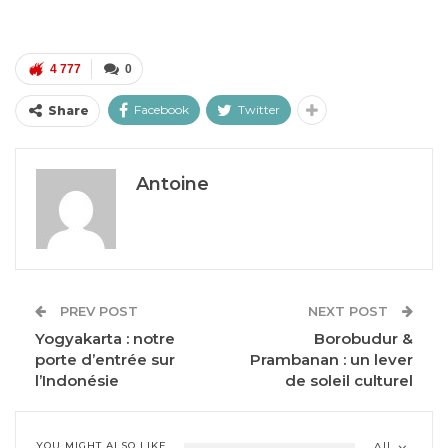
4 777
0
Facebook
Twitter
Share
Antoine
PREV POST
NEXT POST
Yogyakarta : notre
Borobudur &
porte d’entrée sur
Prambanan : un lever
l’Indonésie
de soleil culturel
YOU MIGHT ALSO LIKE
All