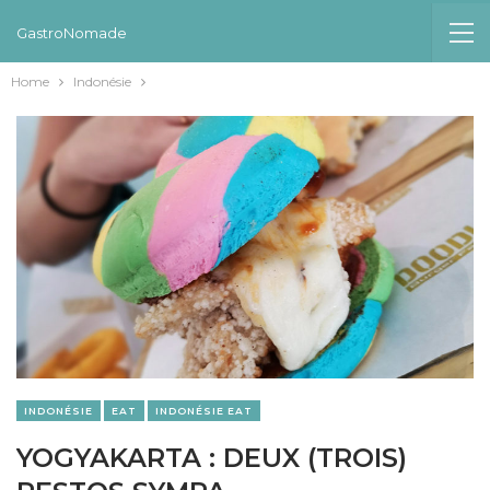
GastroNomade
Home
Indonésie
INDONÉSIE
EAT
INDONÉSIE EAT
YOGYAKARTA : DEUX (TROIS)