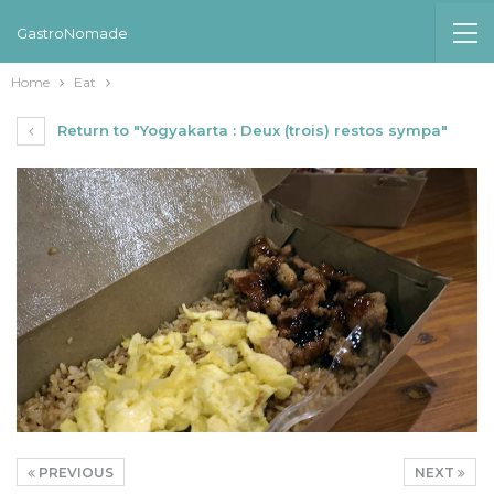
GastroNomade
Home
Eat
Return to "Yogyakarta : Deux (trois) restos sympa"
PREVIOUS
NEXT