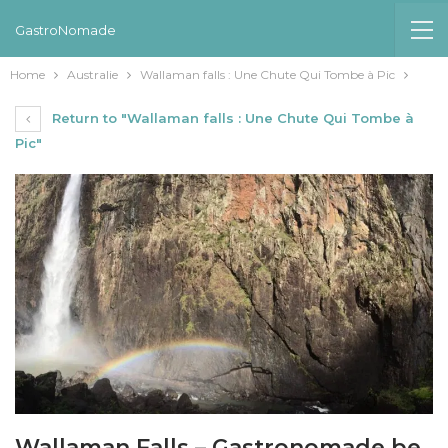
GastroNomade
Home
Australie
Wallaman falls : Une Chute Qui Tombe à Pic
Return to "Wallaman falls : Une Chute Qui Tombe à
Pic"
Wallaman Falls – Gastronomade.be