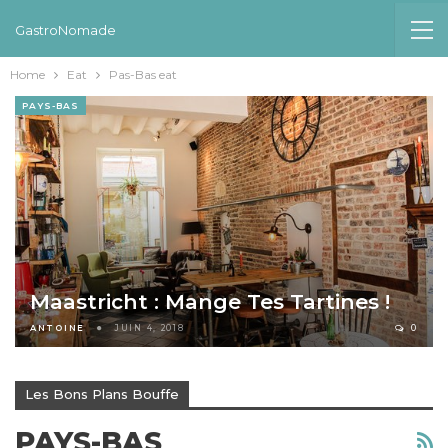
GastroNomade
Home
Eat
Pas-Bas eat
PAYS-BAS
Maastricht : Mange Tes Tartines !
ANTOINE
JUIN 4, 2018
0
Les Bons Plans Bouffe
PAYS-BAS