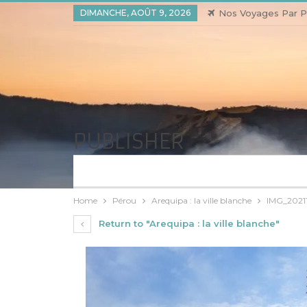
DIMANCHE, AOÛT 9, 2026
Nos Voyages Par P
PUBLISHER
Home
Pérou
Arequipa : la ville blanche
IMG_2021
Return to "Arequipa : la ville blanche"