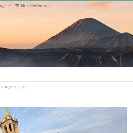
ays
Nos Itinéraires
1006_172632-01