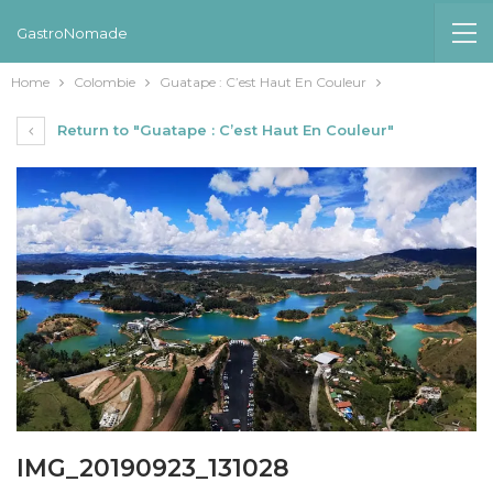
GastroNomade
Home
Colombie
Guatape : C’est Haut En Couleur
Return to "Guatape : C’est Haut En Couleur"
IMG_20190923_131028