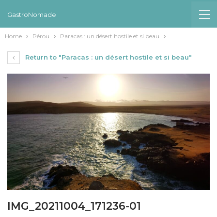
GastroNomade
Home
Pérou
Paracas : un désert hostile et si beau
Return to "Paracas : un désert hostile et si beau"
IMG_20211004_171236-01