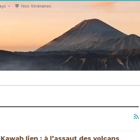
ays
Nos Itinéraires
Kawah Ijen : à l’assaut des volcans