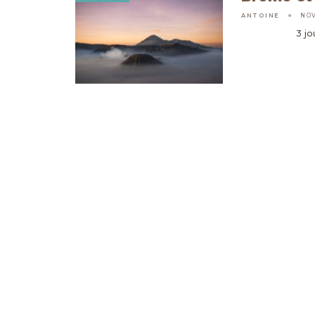
ANTOINE
NOV
3 jo