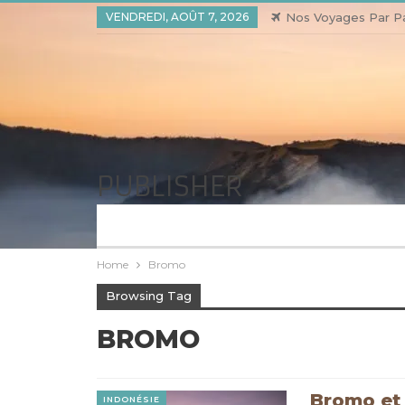
VENDREDI, AOÛT 7, 2026
Nos Voyages Par P
PUBLISHER
Home
Bromo
Browsing Tag
BROMO
Bromo et 
INDONÉSIE