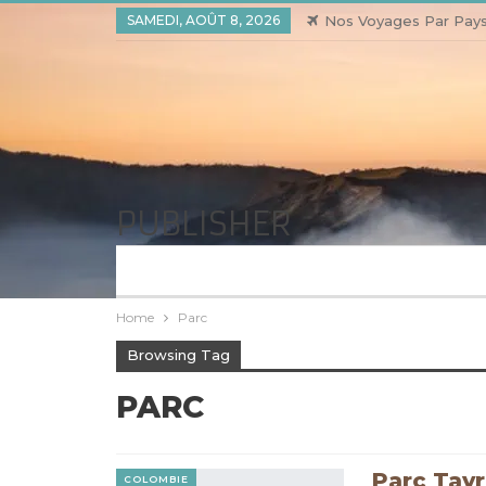
SAMEDI, AOÛT 8, 2026
Nos Voyages Par Pay
PUBLISHER
Home
Parc
Browsing Tag
PARC
Parc Tayr
COLOMBIE