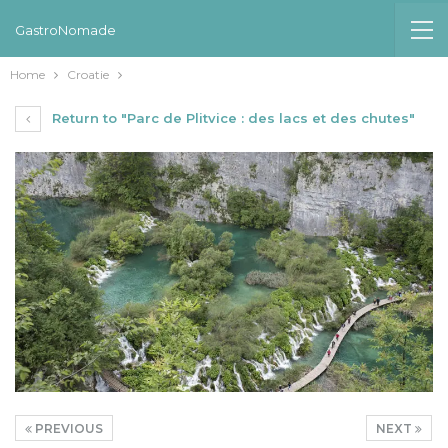
GastroNomade
Home
Croatie
Return to "Parc de Plitvice : des lacs et des chutes"
PREVIOUS
NEXT