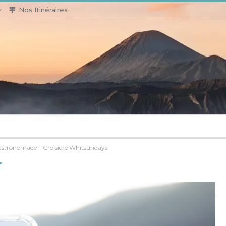
Nos Itinéraires
stronomade – Croisière Whitsundays
"