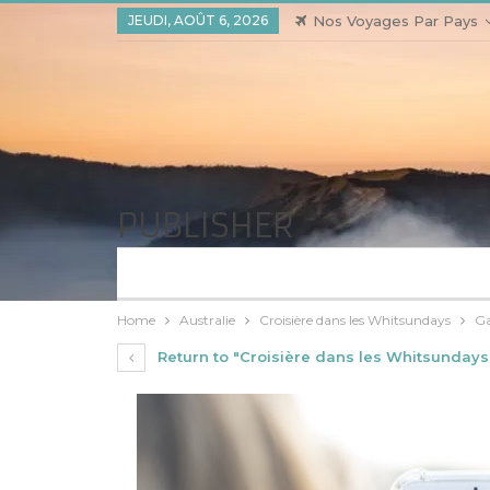
JEUDI, AOÛT 6, 2026
Nos Voyages Par Pays
PUBLISHER
Home
Australie
Croisière dans les Whitsundays
Ga
Return to "Croisière dans les Whitsundays