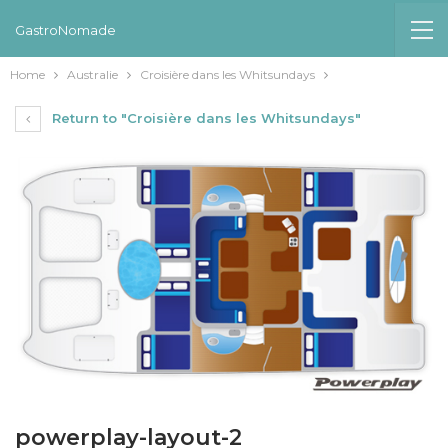
GastroNomade
Home
Australie
Croisière dans les Whitsundays
Return to "Croisière dans les Whitsundays"
powerplay-layout-2