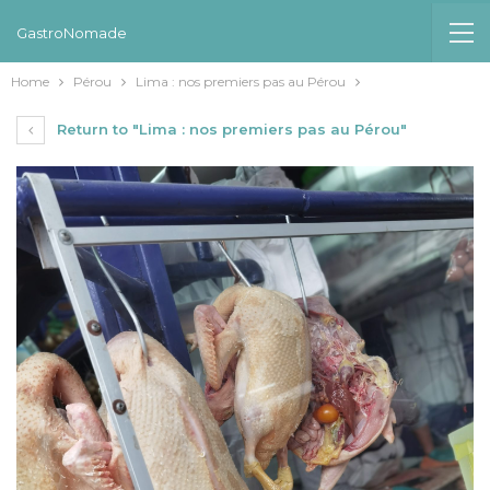
GastroNomade
Home
Pérou
Lima : nos premiers pas au Pérou
Return to "Lima : nos premiers pas au Pérou"