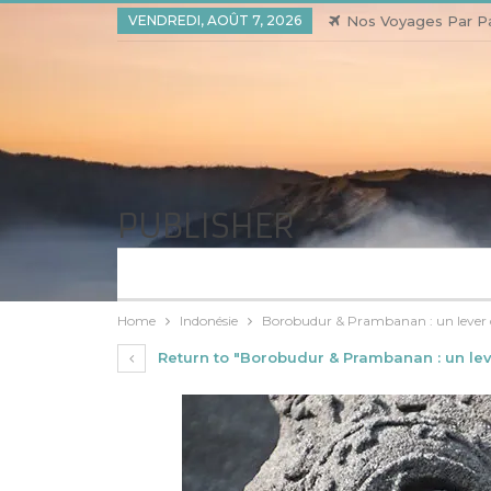
VENDREDI, AOÛT 7, 2026
Nos Voyages Par P
PUBLISHER
Home
Indonésie
Borobudur & Prambanan : un lever de
Return to "Borobudur & Prambanan : un leve