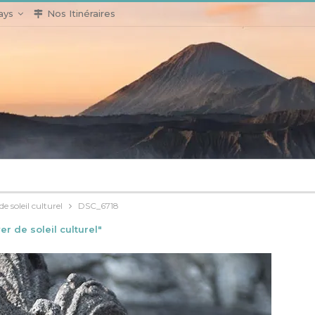
ays
Nos Itinéraires
 soleil culturel
DSC_6718
r de soleil culturel"