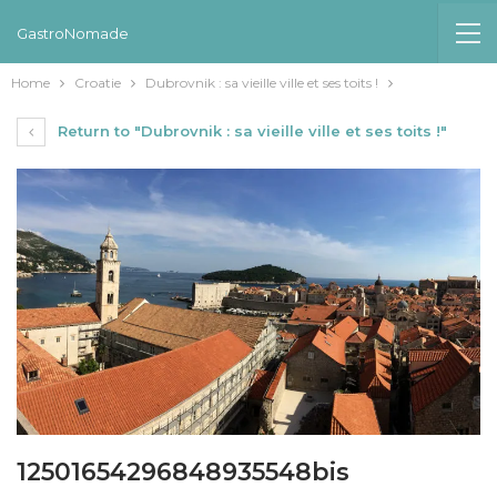
GastroNomade
Home
Croatie
Dubrovnik : sa vieille ville et ses toits !
Return to "Dubrovnik : sa vieille ville et ses toits !"
12501654296848935548bis