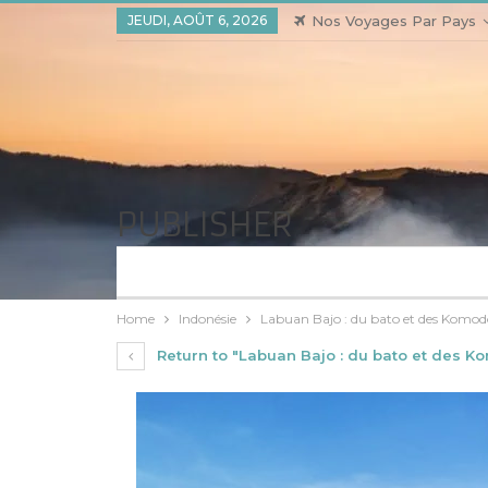
JEUDI, AOÛT 6, 2026
Nos Voyages Par Pays
PUBLISHER
Home
Indonésie
Labuan Bajo : du bato et des Komod
Return to "Labuan Bajo : du bato et des 