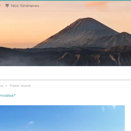
Nos Itinéraires
os
Padar Island
Komodos"