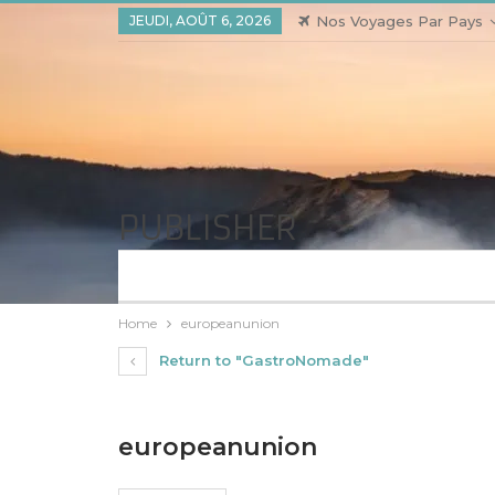
JEUDI, AOÛT 6, 2026
Nos Voyages Par Pays
PUBLISHER
Home
europeanunion
Return to "GastroNomade"
europeanunion