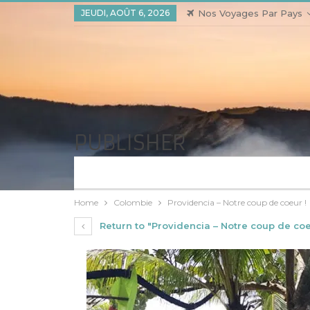
JEUDI, AOÛT 6, 2026
Nos Voyages Par Pays
PUBLISHER
Home
Colombie
Providencia – Notre coup de coeur !
Return to "Providencia – Notre coup de coe