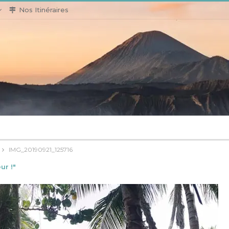
Nos Itinéraires
IMG_20190921_125716
ur !"